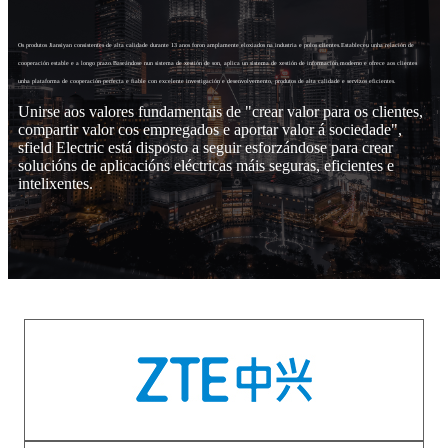
Os produtos Jiansiyan consistentes de alta calidade durante 13 anos foron amplamente eloxiados na industria e polos clientes.Estableceu unha relación de
cooperación estable e a longo prazo.Baseándose nun sistema de xestión de son, aplica un sistema de xestión de información moderno e ofrece aos clientes
unha plataforma de cooperación perfecta e fiable con excelente investigación e desenvolvemento, produtos de alta calidade e servizos eficientes.
Unirse aos valores fundamentais de "crear valor para os clientes,
compartir valor cos empregados e aportar valor á sociedade",
sfield Electric está disposto a seguir esforzándose para crear
solucións de aplicacións eléctricas máis seguras, eficientes e
intelixentes.