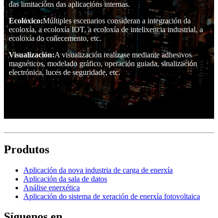
das limitacións das aplicacións internas.
Ecolóxico:
Múltiples escenarios consideran a integración da
ecoloxía, a ecoloxía IOT, a ecoloxía de intelixencia industrial, a
ecoloxía do coñecemento, etc.
Visualización:
A visualización realízase mediante adhesivos
magnéticos, modelado gráfico, operación guiada, sinalización
electrónica, luces de seguridade, etc.
Produtos
Aplicación da nova industria de carga de enerxía
Aplicación da sala de datos
Análise enerxética
Aplicación do sistema de xeración de enerxía fotovoltaica
Síguenos en