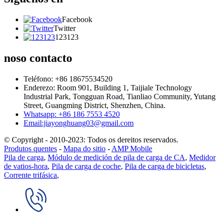
Facebook
Twitter
123123
noso contacto
Teléfono: +86 18675534520
Enderezo: Room 901, Building 1, Taijiale Technology
Industrial Park, Tongguan Road, Tianliao Community, Yutang
Street, Guangming District, Shenzhen, China.
Whatsapp: +86 186 7553 4520
Email:jiayonghuang03@gmail.com
© Copyright - 2010-2023: Todos os dereitos reservados.
Produtos quentes
-
Mapa do sitio
-
AMP Mobile
Pila de carga
,
Módulo de medición de pila de carga de CA
,
Medidor
de vatios-hora
,
Pila de carga de coche
,
Pila de carga de bicicletas
,
Corrente trifásica
,