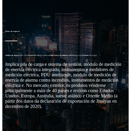
Honra da empresa
Ámbito de negocio:
200+ País;
Persoal de I+D:
28 membros;
Experiencia na industria eléctrica:
13 anos;
Patente:
89 artigos;
Implica pila de carga e sistema de xestión, módulo de medición
de enerxía eléctrica integrado, instrumentos e medidores de
medición eléctrica, PDU intelixente, módulo de medición de
enerxía de alarma contra incendios, instrumentos de medición
eléctrica e. No mercado exterior, os produtos véndense
principalmente a máis de 40 países e rexións como Estados
Unidos. Europa, Australia, sueste asiático e Oriente Medio (a
partir dos datos da declaración de exportación de Jinsiyan en
decembro de 2020).