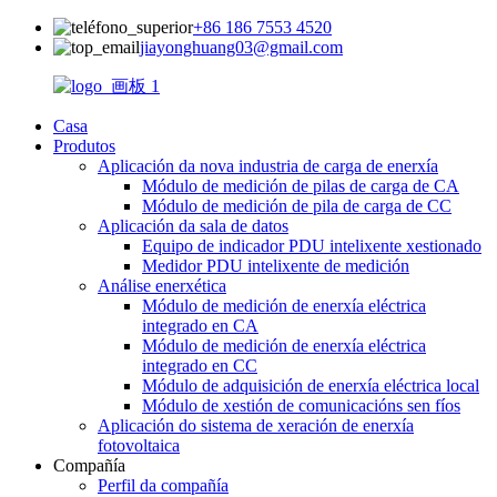
+86 186 7553 4520
jiayonghuang03@gmail.com
Casa
Produtos
Aplicación da nova industria de carga de enerxía
Módulo de medición de pilas de carga de CA
Módulo de medición de pila de carga de CC
Aplicación da sala de datos
Equipo de indicador PDU intelixente xestionado
Medidor PDU intelixente de medición
Análise enerxética
Módulo de medición de enerxía eléctrica
integrado en CA
Módulo de medición de enerxía eléctrica
integrado en CC
Módulo de adquisición de enerxía eléctrica local
Módulo de xestión de comunicacións sen fíos
Aplicación do sistema de xeración de enerxía
fotovoltaica
Compañía
Perfil da compañía