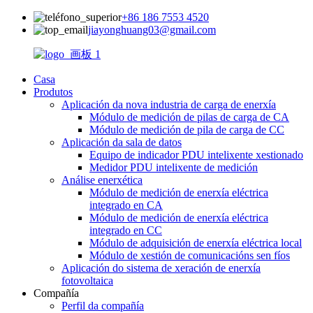
+86 186 7553 4520
jiayonghuang03@gmail.com
Casa
Produtos
Aplicación da nova industria de carga de enerxía
Módulo de medición de pilas de carga de CA
Módulo de medición de pila de carga de CC
Aplicación da sala de datos
Equipo de indicador PDU intelixente xestionado
Medidor PDU intelixente de medición
Análise enerxética
Módulo de medición de enerxía eléctrica
integrado en CA
Módulo de medición de enerxía eléctrica
integrado en CC
Módulo de adquisición de enerxía eléctrica local
Módulo de xestión de comunicacións sen fíos
Aplicación do sistema de xeración de enerxía
fotovoltaica
Compañía
Perfil da compañía