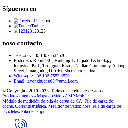
Síguenos en
Facebook
Twitter
123123
noso contacto
Teléfono: +86 18675534520
Enderezo: Room 901, Building 1, Taijiale Technology
Industrial Park, Tongguan Road, Tianliao Community, Yutang
Street, Guangming District, Shenzhen, China.
Whatsapp: +86 186 7553 4520
Email:jiayonghuang03@gmail.com
© Copyright - 2010-2023: Todos os dereitos reservados.
Produtos quentes
-
Mapa do sitio
-
AMP Mobile
Módulo de medición de pila de carga de CA
,
Pila de carga de
coche
,
Corrente trifásica
,
Medidor de vatios-hora
,
Pila de carga de
bicicletas
,
Pila de carga
,