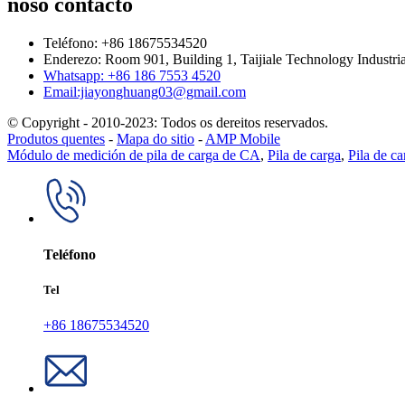
noso contacto
Teléfono: +86 18675534520
Enderezo: Room 901, Building 1, Taijiale Technology Industri
Whatsapp: +86 186 7553 4520
Email:jiayonghuang03@gmail.com
© Copyright - 2010-2023: Todos os dereitos reservados.
Produtos quentes
-
Mapa do sitio
-
AMP Mobile
Módulo de medición de pila de carga de CA
,
Pila de carga
,
Pila de ca
Teléfono
Tel
+86 18675534520