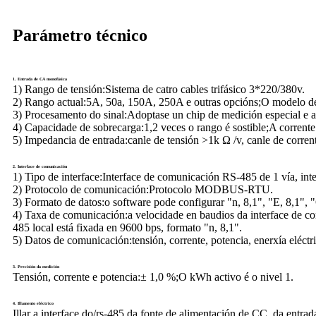
Parámetro técnico
1. Entrada de CA monofásica
1) Rango de tensión:
Sistema de catro cables trifásico 3*220/380v.
2) Rango actual:
5A, 50a, 150A, 250A e outras opcións;O modelo de 
3) Procesamento do sinal:
Adoptase un chip de medición especial e 
4) Capacidade de sobrecarga:
1,2 veces o rango é sostible;A corrent
5) Impedancia de entrada:
canle de tensión >1k Ω /v, canle de corre
2. Interface de comunicación
1) Tipo de interface:
Interface de comunicación RS-485 de 1 vía, int
2) Protocolo de comunicación:
Protocolo MODBUS-RTU.
3) Formato de datos:
o software pode configurar "n, 8,1", "E, 8,1", "
4) Taxa de comunicación:
a velocidade en baudios da interface de 
485 local está fixada en 9600 bps, formato "n, 8,1".
5) Datos de comunicación:
tensión, corrente, potencia, enerxía eléctr
3. Precisión da medición
Tensión, corrente e potencia:
± 1,0 %;O kWh activo é o nivel 1.
4. Illamento eléctrico
Illar a interface do/rs-485 da fonte de alimentación de CC, da entra