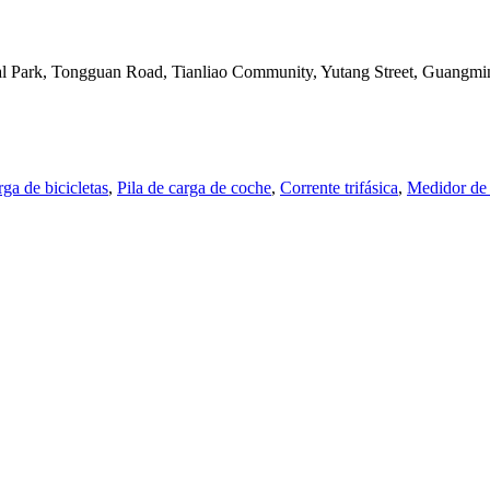
al Park, Tongguan Road, Tianliao Community, Yutang Street, Guangmin
rga de bicicletas
,
Pila de carga de coche
,
Corrente trifásica
,
Medidor de 