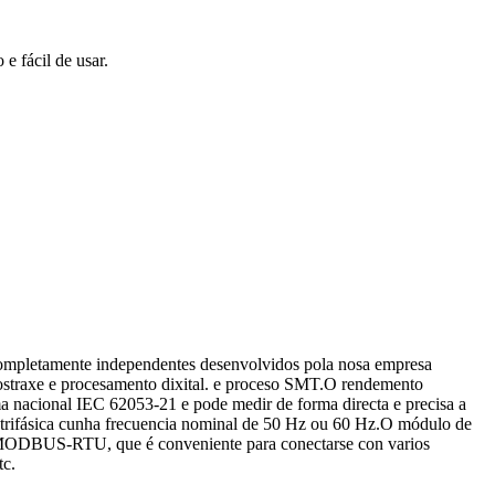
e fácil de usar.
 completamente independentes desenvolvidos pola nosa empresa
 mostraxe e procesamento dixital. e proceso SMT.O rendemento
rma nacional IEC 62053-21 e pode medir de forma directa e precisa a
e CA trifásica cunha frecuencia nominal de 50 Hz ou 60 Hz.O módulo de
ón MODBUS-RTU, que é conveniente para conectarse con varios
tc.