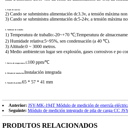
5. Fonte de enerxía
2) Cando se subministra alimentación dc3.3v, a tensión máxima non
3) Cando se subministra alimentación dc5-24v, a tensión máxima n
6. Ambiente de traballo
1) Temperatura de traballo:
-20~+70 ℃;Temperatura de almacenamen
2) Humidade relativa:
5~95%, sen condensación (a 40 ℃).
3) Altitude:
0 ~ 3000 metros.
4) Medio ambiente:
un lugar sen explosión, gases corrosivos e po co
≤100 ppm/℃
7. Deriva de temperatura:
Instalación integrada
8. Método de instalación:
65 * 57 * 41 mm
9. Tamaño do produto:
Anterior:
JSY-MK-194T Módulo de medición de enerxía eléctrica 
Seguinte:
Módulo de medición integrado de pila de carga CC J
PRODUTOS RELACIONADOS