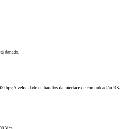
stá danado.
600 bps;A velocidade en baudios da interface de comunicación RS-
000 Vca.