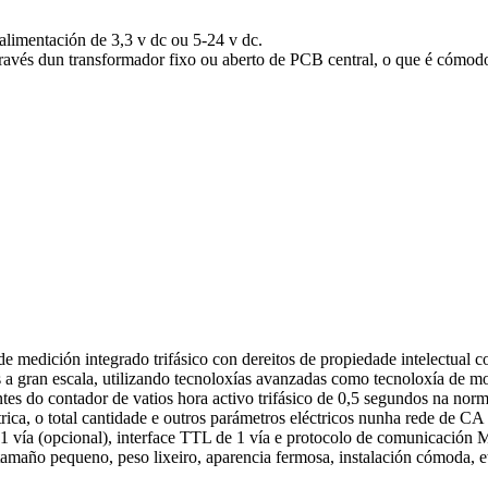
alimentación de 3,3 v dc ou 5-24 v dc.
través dun transformador fixo ou aberto de PCB central, o que é cómodo 
e medición integrado trifásico con dereitos de propiedade intelectual
ais a gran escala, utilizando tecnoloxías avanzadas como tecnoloxía de
ntes do contador de vatios hora activo trifásico de 0,5 segundos na no
léctrica, o total cantidade e outros parámetros eléctricos nunha rede d
1 vía (opcional), interface TTL de 1 vía e protocolo de comunicaci
 tamaño pequeno, peso lixeiro, aparencia fermosa, instalación cómoda, e