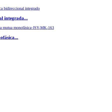
l integrada...
fásica...