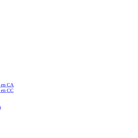
o en CA
o en CC
a