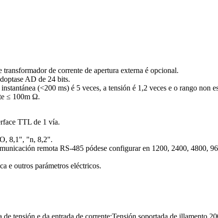
transformador de corrente de apertura externa é opcional.
adoptase AD de 24 bits.
e instantánea (<200 ms) é 5 veces, a tensión é 1,2 veces e o rango non e
nte ≤ 100m Ω.
erface TTL de 1 vía.
O, 8,1", "n, 8,2".
comunicación remota RS-485 pódese configurar en 1200, 2400, 4800, 9
ica e outros parámetros eléctricos.
da de tensión e da entrada de corrente;Tensión soportada de illamento 2