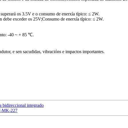
 superará os 3.5V e o consumo de enerxía típico: ≤ 2W.
on debe exceder os 25V;Consumo de enerxía típico: ≤ 2W.
to: -40 ~ + 85 ℃.
ndutor, e sen sacudidas, vibracións e impactos importantes.
bidireccional integrado
SY-MK-227